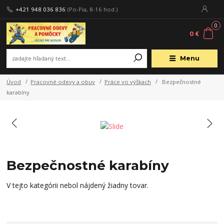
+421 948 036 836
(Po-Pia, 8-16 hod.)
0
0 €
Menu
Úvod
Pracovné odevy a obuv
Práce vo výškach
Bezpečnostné
karabíny
Bezpečnostné karabíny
V tejto kategórii nebol nájdený žiadny tovar.