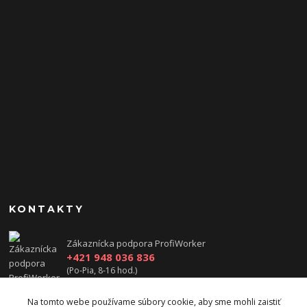
KONTAKTY
Zákaznícka podpora ProfiWorker
+421 948 036 836
(Po-Pia, 8-16 hod.)
obchod@cge-systems.sk
Na tomto webe používame súbory cookie, aby sme mohli zaistiť