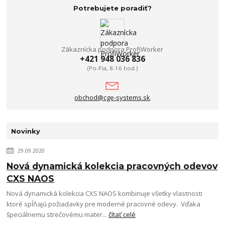
Potrebujete poradiť?
Zákaznícka podpora ProfiWorker
+421 948 036 836
(Po-Pia, 8-16 hod.)
obchod@cge-systems.sk
Novinky
29.09.2020
Nová dynamická kolekcia pracovných odevov
CXS NAOS
Nová dynamická kolekcia CXS NAOS kombinuje všetky vlastnosti
ktoré spĺňajú požiadavky pre moderné pracovné odevy. Vďaka
špeciálnemu strečovému mater...
čítať celé