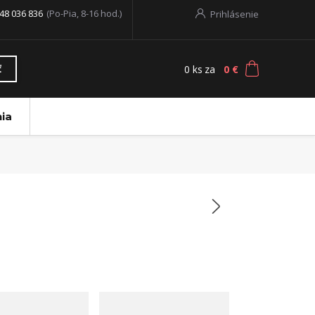
48 036 836
(Po-Pia, 8-16 hod.)
Prihlásenie
0
ks
za
0 €
ť
ia