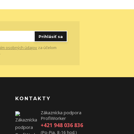
Prihlásiť sa
ím osobných údajov
za účelom
.
KONTAKTY
Zákaznícka podpora
ProfiWorker
+421 948 036 836
(Po-Pia, 8-16 hod.)