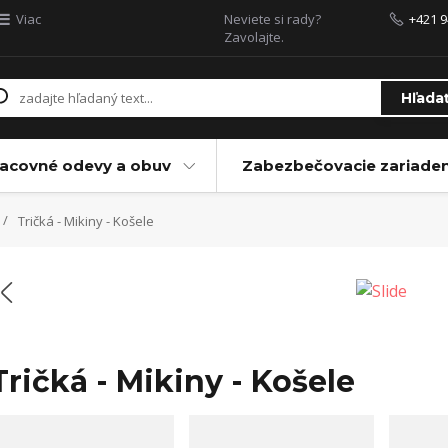
Viac
Neviete si rady?
+421 9
Zavolajte.
Hľada
acovné odevy a obuv
Zabezbečovacie zariaden
Tričká - Mikiny - Košele
Tričká - Mikiny - Košele