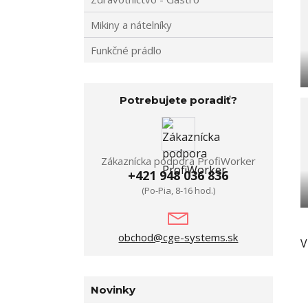
Mikiny a nátelníky
Funkčné prádlo
Potrebujete poradiť?
Zákaznícka podpora ProfiWorker
+421 948 036 836
(Po-Pia, 8-16 hod.)
obchod@cge-systems.sk
V
Novinky