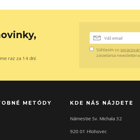
ovinky,
Súhlasím so
spracovan
zasielania newslettera
me raz za 14 dní.
TOBNÉ METÓDY
KDE NÁS NÁJDETE
Námestie Sv. Michala 32
920 01 Hlohovec