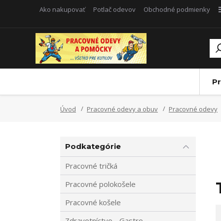
Ako nakupovať
Potlač odevov
Obchodné podmienky
Pr
Úvod
Pracovné odevy a obuv
Pracovné odevy
Podkategórie
Pracovné tričká
Pracovné polokošele
Pracovné košele
Zdravotníctvo - Gastro