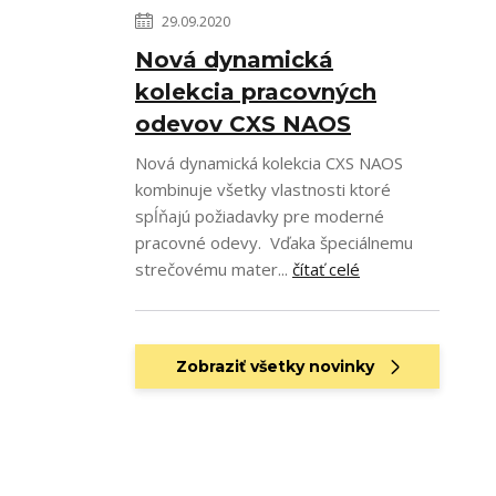
29.09.2020
Nová dynamická
kolekcia pracovných
odevov CXS NAOS
Nová dynamická kolekcia CXS NAOS
kombinuje všetky vlastnosti ktoré
spĺňajú požiadavky pre moderné
pracovné odevy. Vďaka špeciálnemu
strečovému mater...
čítať celé
Zobraziť všetky novinky