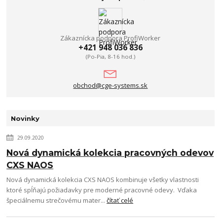
Zákaznícka podpora ProfiWorker
+421 948 036 836
(Po-Pia, 8-16 hod.)
obchod@cge-systems.sk
Novinky
29.09.2020
Nová dynamická kolekcia pracovných odevov
CXS NAOS
Nová dynamická kolekcia CXS NAOS kombinuje všetky vlastnosti
ktoré spĺňajú požiadavky pre moderné pracovné odevy. Vďaka
špeciálnemu strečovému mater...
čítať celé