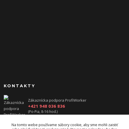
KONTAKTY
Zákaznícka podpora ProfiWorker
+421 948 036 836
(Po-Pia, 8-16 hod.)
obchod@cge-systems.sk
Na tomto webe používame súbory cookie, aby sme mohli zaistiť