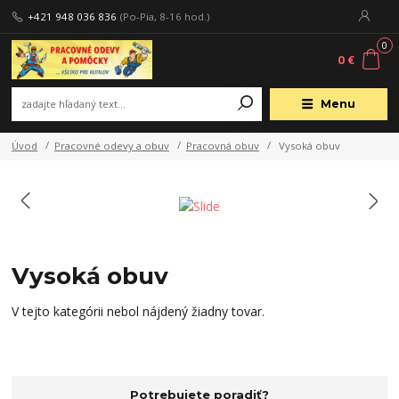
+421 948 036 836
(Po-Pia, 8-16 hod.)
0
0 €
Menu
Úvod
Pracovné odevy a obuv
Pracovná obuv
Vysoká obuv
Vysoká obuv
V tejto kategórii nebol nájdený žiadny tovar.
Potrebujete poradiť?