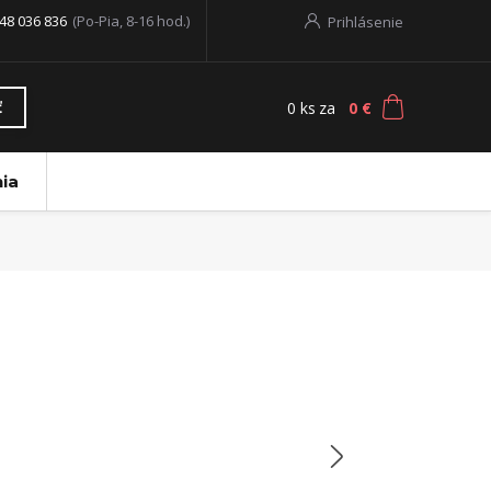
48 036 836
(Po-Pia, 8-16 hod.)
Prihlásenie
0
ks
za
0 €
ť
ia