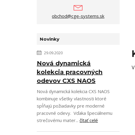
obchod@cge-systems.sk
Novinky
29.09.2020
Nová dynamická
V
kolekcia pracovných
odevov CXS NAOS
Nová dynamická kolekcia CXS NAOS
kombinuje všetky vlastnosti ktoré
spĺňajú požiadavky pre moderné
pracovné odevy. Vďaka špeciálnemu
strečovému mater...
čítať celé