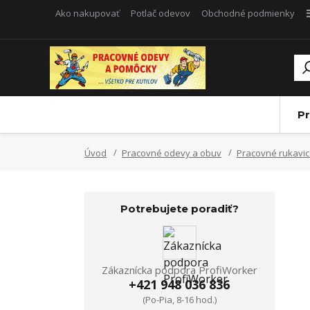
Ako nakupovať
Potlač odevov
Obchodné podmienky
Pr
Úvod
Pracovné odevy a obuv
Pracovné rukavi
Potrebujete poradiť?
Zákaznícka podpora ProfiWorker
+421 948 036 836
(Po-Pia, 8-16 hod.)