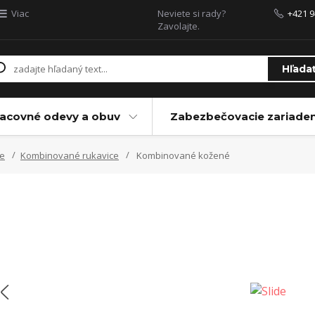
Viac
Neviete si rady?
+421 9
Zavolajte.
Hľada
acovné odevy a obuv
Zabezbečovacie zariaden
ce
Kombinované rukavice
Kombinované kožené