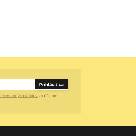
Prihlásiť sa
ím osobných údajov
za účelom
.