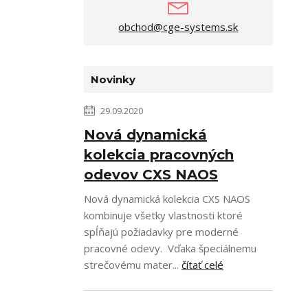
obchod@cge-systems.sk
Novinky
29.09.2020
Nová dynamická
kolekcia pracovných
odevov CXS NAOS
Nová dynamická kolekcia CXS NAOS
kombinuje všetky vlastnosti ktoré
spĺňajú požiadavky pre moderné
pracovné odevy. Vďaka špeciálnemu
strečovému mater...
čítať celé