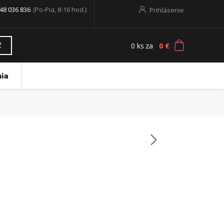
48 036 836
(Po-Pia, 8-16 hod.)
Prihlásenie
0
ks
za
0 €
ť
ia