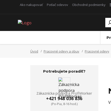
Ako nakupovať
Potlač odevov
Obchodné podmienky
Pr
Úvod
Pracovné odevy a obuv
Pracovné odevy
Potrebujete poradiť?
Zákaznícka podpora ProfiWorker
+421 948 036 836
V
(Po-Pia, 8-16 hod.)