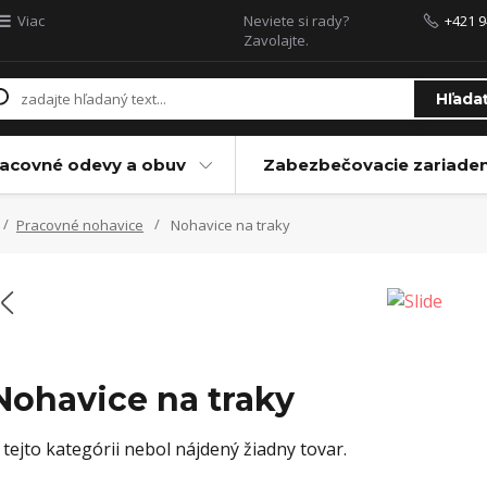
Viac
Neviete si rady?
+421 9
Zavolajte.
Hľada
acovné odevy a obuv
Zabezbečovacie zariaden
Pracovné nohavice
Nohavice na traky
Nohavice na traky
 tejto kategórii nebol nájdený žiadny tovar.