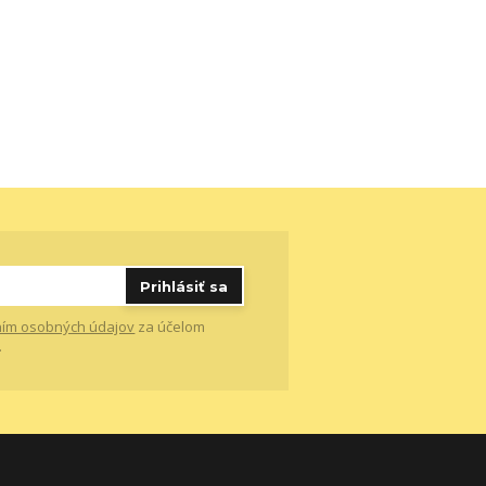
Prihlásiť sa
ím osobných údajov
za účelom
.