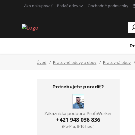
Ako nakupovať
Potlač odevov
Obchodné podmienky
Pr
Úvod
Pracovné odevy a obuv
Pracovná obuv
Potrebujete poradiť?
Zákaznícka podpora ProfiWorker
+421 948 036 836
(Po-Pia, 8-16 hod.)