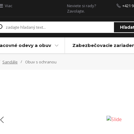
Viac
Neviete si rady?
+421 9
Zavolajte.
Hľada
acovné odevy a obuv
Zabezbečovacie zariaden
Sandále
Obuv s ochranou