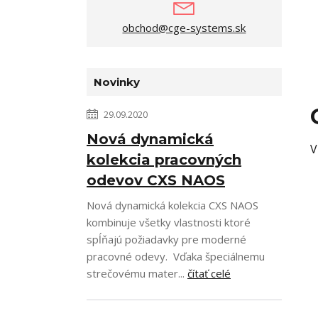
obchod@cge-systems.sk
Novinky
29.09.2020
Nová dynamická
V
kolekcia pracovných
odevov CXS NAOS
Nová dynamická kolekcia CXS NAOS
kombinuje všetky vlastnosti ktoré
spĺňajú požiadavky pre moderné
pracovné odevy. Vďaka špeciálnemu
strečovému mater...
čítať celé