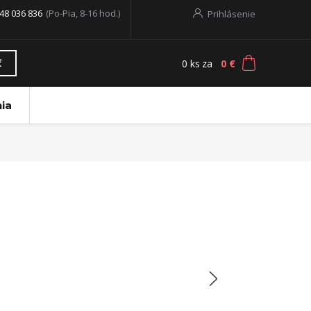
48 036 836
(Po-Pia, 8-16 hod.)
Prihlásenie
0
ks
za
0 €
ť
ia