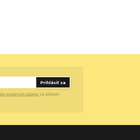
Prihlásiť sa
ím osobných údajov
za účelom
.