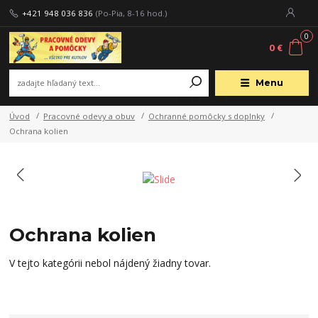
+421 948 036 836
(Po-Pia, 8-16 hod.)
0
0 €
Menu
Úvod
Pracovné odevy a obuv
Ochranné pomôcky s doplnky
Ochrana kolien
Ochrana kolien
V tejto kategórii nebol nájdený žiadny tovar.