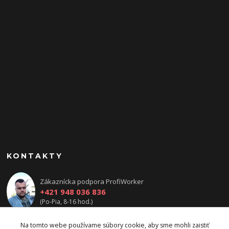
KONTAKTY
Zákaznícka podpora ProfiWorker
+421 948 036 836
(Po-Pia, 8-16 hod.)
obchod@cge-systems.sk
Na tomto webe používame súbory cookie, aby sme mohli zaistiť