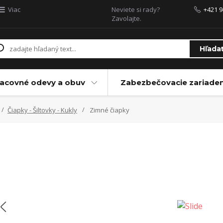
Viac
Neviete si rady?
+421 9
Zavolajte.
Hľada
acovné odevy a obuv
Zabezbečovacie zariaden
Čiapky - Šiltovky - Kukly
Zimné čiapky