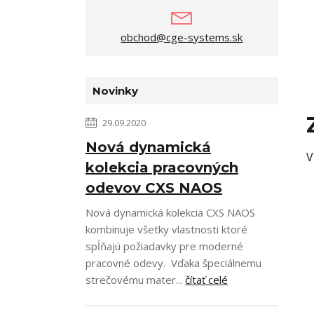
obchod@cge-systems.sk
Novinky
29.09.2020
Nová dynamická
V
kolekcia pracovných
odevov CXS NAOS
Nová dynamická kolekcia CXS NAOS
kombinuje všetky vlastnosti ktoré
spĺňajú požiadavky pre moderné
pracovné odevy. Vďaka špeciálnemu
strečovému mater...
čítať celé