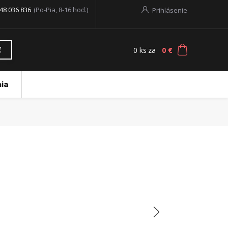
48 036 836
(Po-Pia, 8-16 hod.)
Prihlásenie
0
ks
za
0 €
ť
ia