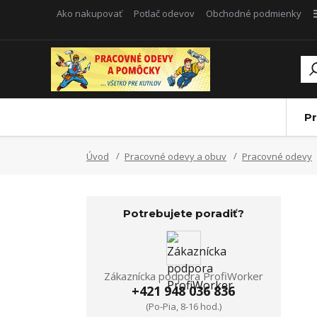
Ako nakupovať
Potlač odevov
Obchodné podmienky
Pr
Úvod
Pracovné odevy a obuv
Pracovné odevy
Potrebujete poradiť?
Zákaznícka podpora ProfiWorker
+421 948 036 836
(Po-Pia, 8-16 hod.)