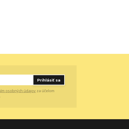
Prihlásiť sa
ím osobných údajov
za účelom
.