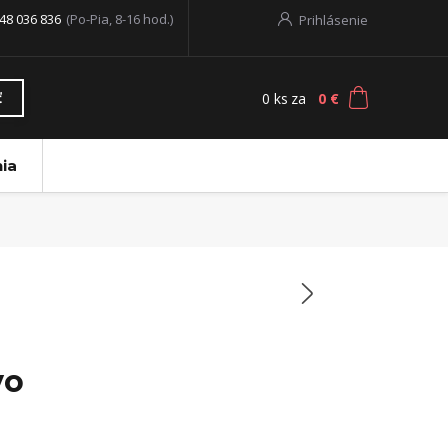
48 036 836
(Po-Pia, 8-16 hod.)
Prihlásenie
0
ks
za
0 €
ť
ia
vo