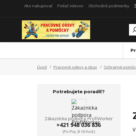
Ako nakupovať
Potlač odevov
Obchodné podmienky
Pr
Úvod
Pracovné odevy a obuv
Ochranné pomôck
Potrebujete poradiť?
Zákaznícka podpora ProfiWorker
+421 948 036 836
V
(Po-Pia, 8-16 hod.)