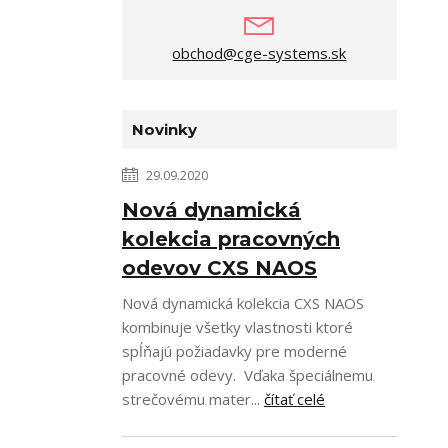
obchod@cge-systems.sk
Novinky
29.09.2020
Nová dynamická
kolekcia pracovných
odevov CXS NAOS
Nová dynamická kolekcia CXS NAOS
kombinuje všetky vlastnosti ktoré
spĺňajú požiadavky pre moderné
pracovné odevy. Vďaka špeciálnemu
strečovému mater...
čítať celé