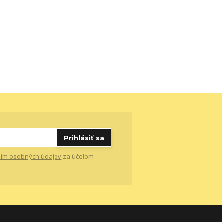
Prihlásiť sa
ím osobných údajov
za účelom
.