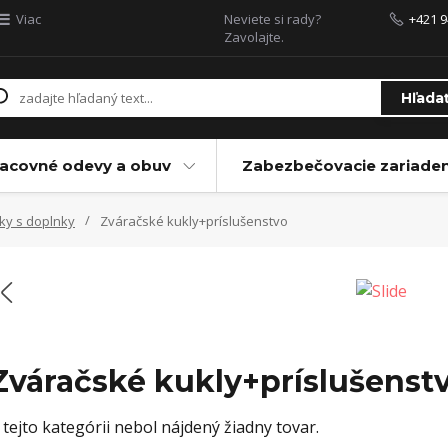
Viac
Neviete si rady?
+421 9
Zavolajte.
Hľada
acovné odevy a obuv
Zabezbečovacie zariaden
y s doplnky
Zváračské kukly+príslušenstvo
Zváračské kukly+príslušenst
 tejto kategórii nebol nájdený žiadny tovar.